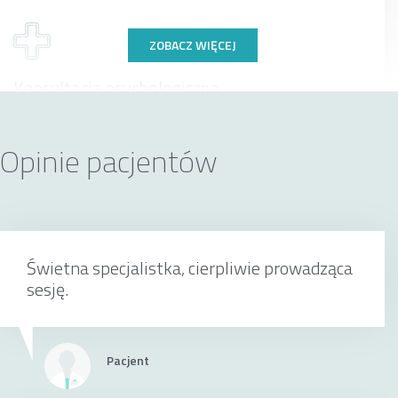
ZOBACZ WIĘCEJ
Konsultacja psychologiczna
Opinie pacjentów
180 zł
Świetna specjalistka, cierpliwie prowadząca
terapia indywidualna - kolejna wizyta
sesję.
Od 180 zł
Pacjent