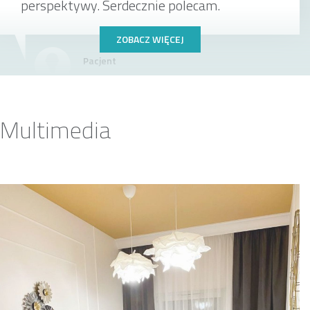
perspektywy. Serdecznie polecam.
ZOBACZ WIĘCEJ
Pacjent
Multimedia
Bardzo mi pomogła terapia z panią Danutą.
Chociaż musiałem niestety przerwać, to i
tak czuję, że moje życie się zmieniło na plus,
a ja potrafię sobie o wiele lepiej radzić z
problemami i stresem. Jeżeli będę
potrzebował pomocy to na pewno wrócę.
Jestem wdzięczny za całą cierpliwość i
zrozumienie i cenne wskazówki.
Pacjent