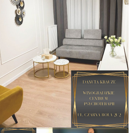
Wszystko odbyło się dobrze bez zastrzeżeń
Polecam
Pacjent
Bardzo polecam, pani bardzo pomocna
rzetelna i miła
Pacjent