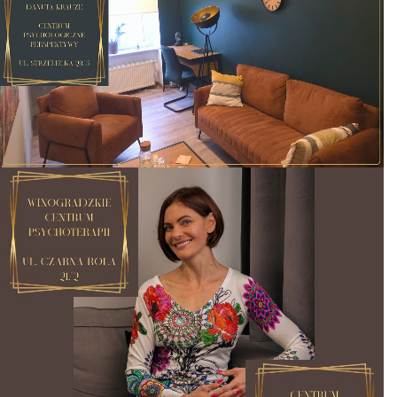
Po kilku miesiącach terapii naprawdę widzę
że to działa. Miałam duże problemy z moimi
emocjami i nie umiałam sobie z nimi radzić.
Może nie jest jeszcze tak jakbym chciała, ale
jestem dużo bardziej spokojna i w ogóle
zaczęłam bardziej cieszyć się życiem. Na
pewno przede mną jeszcze długa droga i to
nie jest zawsze łatwe, ale cieszę się że
dałam sobie szansę. A z panią Danutą czuję
że trafiłam w dobre ręce. Bardzo dużo
cierpliwości i zawsze czuję się wysłuchana.
Wizyty są zawsze punktualnie.
Pacjent