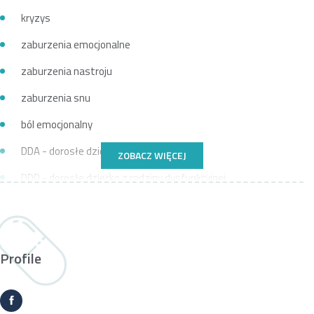
kryzys
zaburzenia emocjonalne
zaburzenia nastroju
zaburzenia snu
ból emocjonalny
DDA - dorosłe dzieci alkoholików
ZOBACZ WIĘCEJ
DDD - dorosłe dziecko z rodziny dysfunkcyjnej
lęki
niskie poczucie własnej wartości
Profile
Rozwój osobisty
ADHD