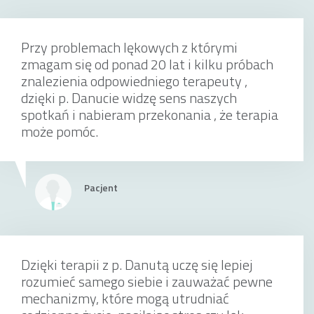
Przy problemach lękowych z którymi
poradnictwo psychologiczne
zmagam się od ponad 20 lat i kilku próbach
znalezienia odpowiedniego terapeuty ,
dzięki p. Danucie widzę sens naszych
spotkań i nabieram przekonania , że terapia
200 zł
może pomóc.
Pacjent
Consulta psicológica en español
Dzięki terapii z p. Danutą uczę się lepiej
220 zł
rozumieć samego siebie i zauważać pewne
mechanizmy, które mogą utrudniać